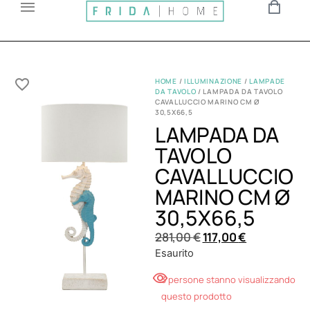
HOME
/
ILLUMINAZIONE
/
LAMPADE
DA TAVOLO
/ LAMPADA DA TAVOLO
CAVALLUCCIO MARINO CM Ø
30,5X66,5
LAMPADA DA
TAVOLO
CAVALLUCCIO
MARINO CM Ø
30,5X66,5
281,00
€
117,00
€
Esaurito
3 persone stanno visualizzando
questo prodotto