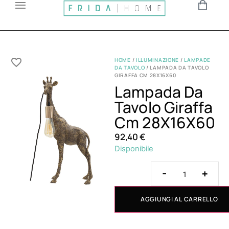
HOME
/
ILLUMINAZIONE
/
LAMPADE
DA TAVOLO
/ LAMPADA DA TAVOLO
GIRAFFA CM 28X16X60
Lampada Da
Tavolo Giraffa
Cm 28X16X60
92,40
€
Disponibile
-
+
AGGIUNGI AL CARRELLO