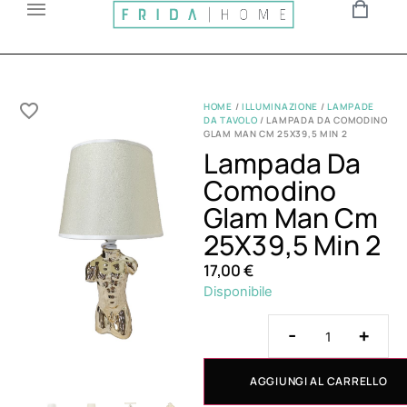
HOME
/
ILLUMINAZIONE
/
LAMPADE
DA TAVOLO
/ LAMPADA DA COMODINO
GLAM MAN CM 25X39,5 MIN 2
Lampada Da
Comodino
Glam Man Cm
25X39,5 Min 2
17,00
€
Disponibile
-
+
AGGIUNGI AL CARRELLO