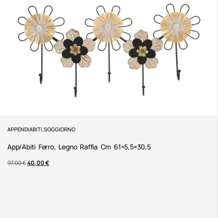
APPENDIABITI
,
SOGGIORNO
App/abiti Ferro, Legno Raffia Cm 61×5,5×30,5
97,00
€
40,00
€