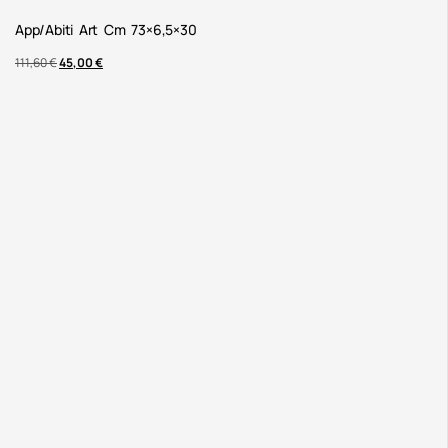
App/abiti Art Cm 73×6,5×30
111,60
€
45,00
€