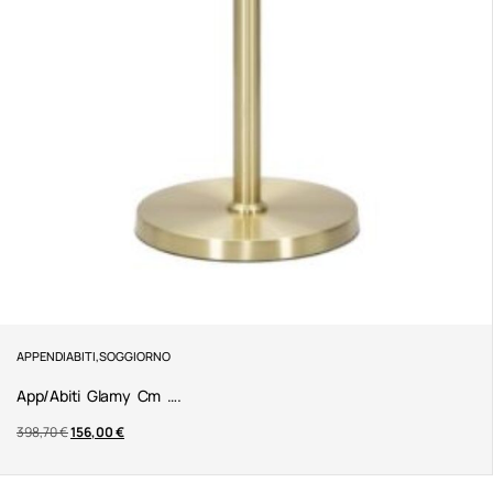
APPENDIABITI
,
SOGGIORNO
App/abiti Glamy Cm ….
398,70
€
156,00
€