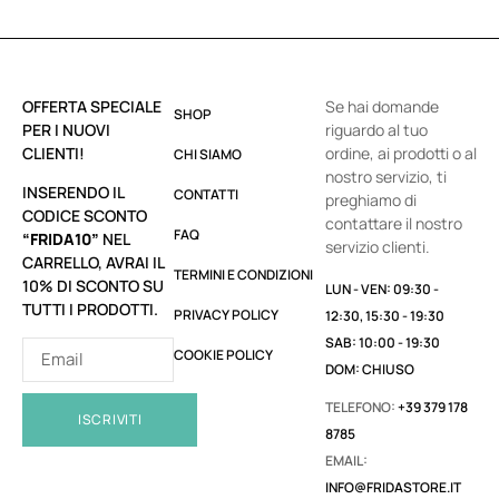
OFFERTA SPECIALE
Se hai domande
SHOP
PER I NUOVI
riguardo al tuo
CLIENTI!
ordine, ai prodotti o al
CHI SIAMO
nostro servizio, ti
INSERENDO IL
CONTATTI
preghiamo di
CODICE SCONTO
contattare il nostro
FAQ
“FRIDA10”
NEL
servizio clienti.
CARRELLO, AVRAI IL
TERMINI E CONDIZIONI
10% DI SCONTO SU
LUN - VEN: 09:30 -
TUTTI I PRODOTTI.
PRIVACY POLICY
12:30, 15:30 - 19:30
SAB: 10:00 - 19:30
COOKIE POLICY
DOM: CHIUSO
TELEFONO:
+39 379 178
ISCRIVITI
8785
EMAIL:
INFO@FRIDASTORE.IT