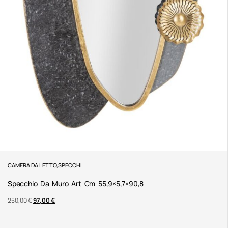
CAMERA DA LETTO
,
SPECCHI
Specchio Da Muro Art Cm 55,9×5,7×90,8
250,00
€
97,00
€