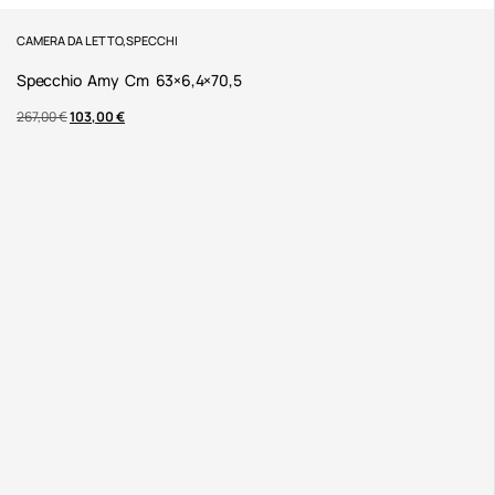
CAMERA DA LETTO
,
SPECCHI
Specchio Amy Cm 63×6,4×70,5
267,00
€
103,00
€