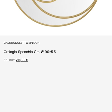
CAMERA DA LETTO
,
SPECCHI
Orologio Specchio Cm Ø 90×5,5
561,80
€
218,00
€