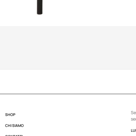
Se
SHOP
se
CHI SIAMO
LUN