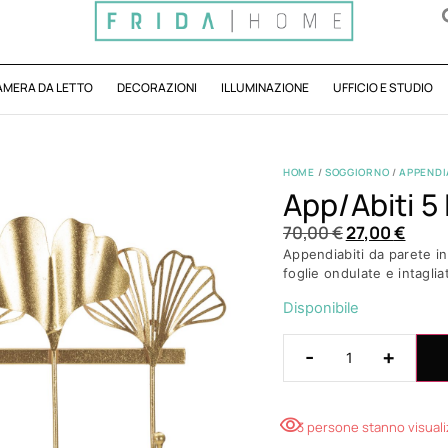
AMERA DA LETTO
DECORAZIONI
ILLUMINAZIONE
UFFICIO E STUDIO
HOME
/
SOGGIORNO
/
APPENDI
App/abiti 
70,00
€
27,00
€
Appendiabiti da parete in
foglie ondulate e intagli
Disponibile
-
+
3 persone stanno visual