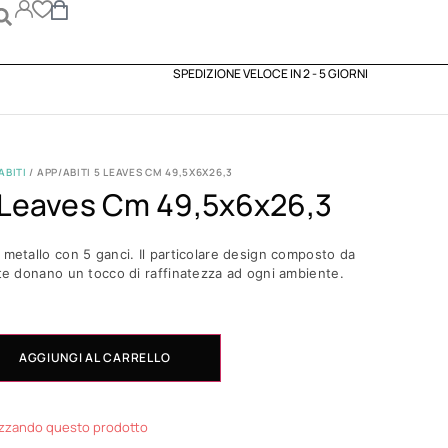
SPEDIZIONE VELOCE IN 2 - 5 GIORNI
ABITI
/ APP/ABITI 5 LEAVES CM 49,5X6X26,3
5 Leaves Cm 49,5x6x26,3
 metallo con 5 ganci. Il particolare design composto da
ate donano un tocco di raffinatezza ad ogni ambiente.
AGGIUNGI AL CARRELLO
izzando questo prodotto