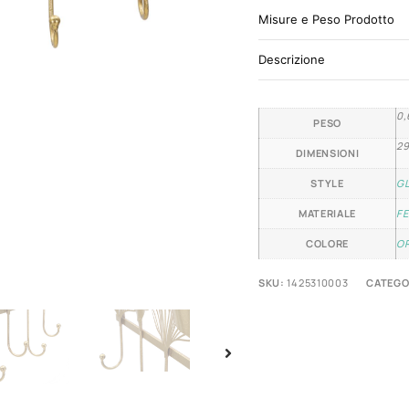
Misure e Peso Prodotto
Descrizione
0,
PESO
29
DIMENSIONI
STYLE
G
MATERIALE
F
COLORE
O
SKU:
1425310003
CATEGO