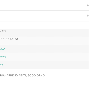
6 KG
 × 6,5 × 51 CM
LAM
ERRO
RO
RIA:
APPENDIABITI
,
SOGGIORNO