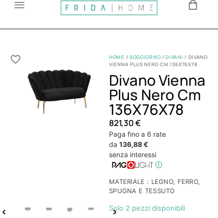
HOME
/
SOGGIORNO
/
DIVANI
/ DIVANO
VIENNA PLUS NERO CM 136X76X78
Divano Vienna
Plus Nero Cm
136X76X78
821,30
€
Paga fino a 6 rate
da
136,88 €
senza interessi
ⓘ
MATERIALE : LEGNO, FERRO,
SPUGNA E TESSUTO
Solo 2 pezzi disponibili