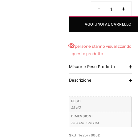
-
+
AGGIUNGI AL CARRELLO
2 persone stanno visualizzando
questo prodotto
Misure e Peso Prodotto
Descrizione
PESO
25 KG
DIMENSIONI
55 × 138 × 76 CM
SKU:
142577000D