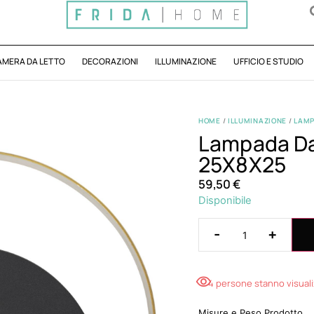
AMERA DA LETTO
DECORAZIONI
ILLUMINAZIONE
UFFICIO E STUDIO
HOME
/
ILLUMINAZIONE
/
LAMP
Lampada Da
25X8X25
59,50
€
Disponibile
-
+
4 persone stanno visual
Misure e Peso Prodotto