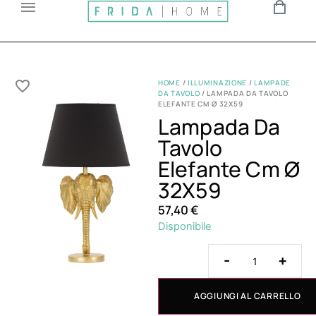
HOME
/
ILLUMINAZIONE
/
LAMPADE
DA TAVOLO
/ LAMPADA DA TAVOLO
ELEFANTE CM Ø 32X59
Lampada Da
Tavolo
Elefante Cm Ø
32X59
57,40
€
Disponibile
-
+
AGGIUNGI AL CARRELLO