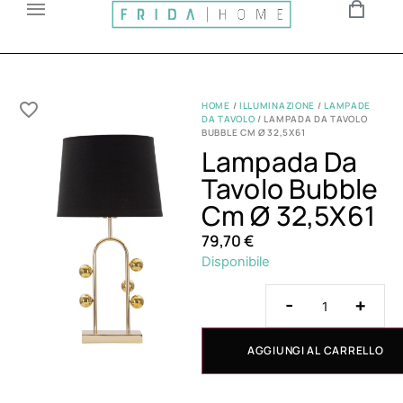
HOME
/
ILLUMINAZIONE
/
LAMPADE
DA TAVOLO
/ LAMPADA DA TAVOLO
BUBBLE CM Ø 32,5X61
Lampada Da
Tavolo Bubble
Cm Ø 32,5X61
79,70
€
Disponibile
-
+
AGGIUNGI AL CARRELLO