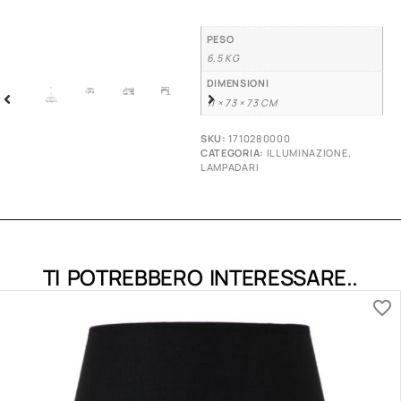
PESO
6,5 KG
DIMENSIONI
11 × 73 × 73 CM
SKU:
1710280000
CATEGORIA:
ILLUMINAZIONE
,
LAMPADARI
TI POTREBBERO INTERESSARE..