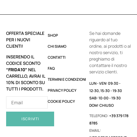
OFFERTA SPECIALE
Se hai domande
SHOP
PER I NUOVI
riguardo al tuo
CLIENTI!
ordine, ai prodotti o al
CHI SIAMO
nostro servizio, ti
INSERENDO IL
CONTATTI
preghiamo di
CODICE SCONTO
contattare il nostro
FAQ
“FRIDA10”
NEL
servizio clienti.
CARRELLO, AVRAI IL
TERMINI E CONDIZIONI
10% DI SCONTO SU
LUN - VEN: 09:30 -
TUTTI I PRODOTTI.
PRIVACY POLICY
12:30, 15:30 - 19:30
SAB: 10:00 - 19:30
COOKIE POLICY
DOM: CHIUSO
TELEFONO:
+39 379 178
ISCRIVITI
8785
EMAIL: