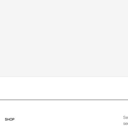
Se
SHOP
se