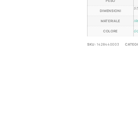
PESO
57
DIMENSIONI
MATERIALE
I
COLORE
G
SKU:
1428440003
CATEG