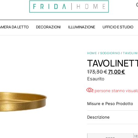
AMERA DA LETTO
DECORAZIONI
ILLUMINAZIONE
UFFICIO E STUDIO
HOME
/
SOGGIORNO
/
TAVOLINI
TAVOLINET
173,30
€
71,00
€
Esaurito
2 persone stanno visual
Misure e Peso Prodotto
Descrizione
18