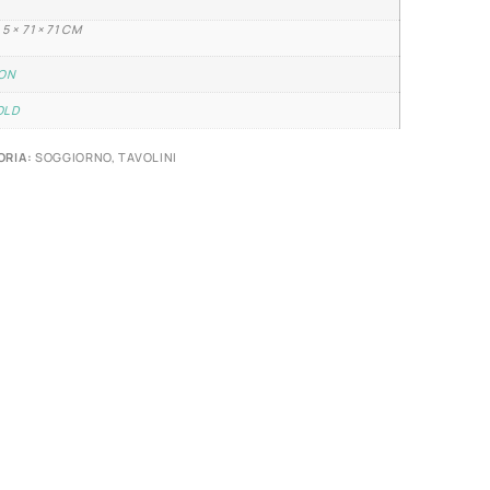
,5 × 71 × 71 CM
RON
OLD
ORIA:
SOGGIORNO
,
TAVOLINI