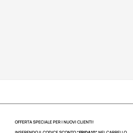
OFFERTA SPECIALE PER I NUOVI CLIENTI!
INSERENDO IL CODICE SCONTO
“FRIDA10”
NEL CARRELLO,