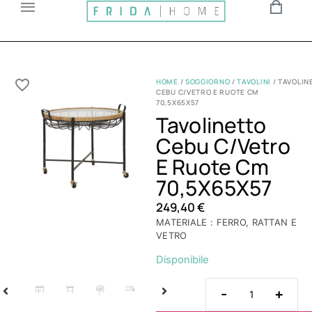
HOME
/
SOGGIORNO
/
TAVOLINI
/ TAVOLIN
CEBU C/VETRO E RUOTE CM
70,5X65X57
Tavolinetto
Cebu C/Vetro
E Ruote Cm
70,5X65X57
249,40
€
MATERIALE : FERRO, RATTAN E
VETRO
Disponibile
-
+