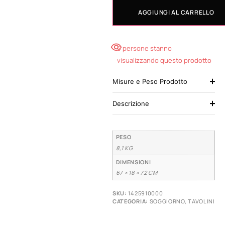
AGGIUNGI AL CARRELLO
5 persone stanno
visualizzando questo prodotto
Misure e Peso Prodotto
Descrizione
PESO
8,1 KG
DIMENSIONI
67 × 18 × 72 CM
SKU:
1425910000
CATEGORIA:
SOGGIORNO
,
TAVOLINI