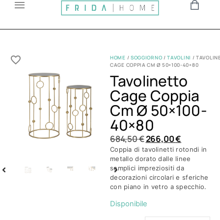
HOME
/
SOGGIORNO
/
TAVOLINI
/ TAVOLIN
CAGE COPPIA CM Ø 50×100-40×80
Tavolinetto
Cage Coppia
Cm Ø 50×100-
40×80
684,50
€
266,00
€
Coppia di tavolinetti rotondi in
metallo dorato dalle linee
semplici impreziositi da
decorazioni circolari e sferiche
con piano in vetro a specchio.
Disponibile