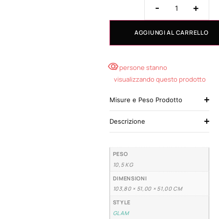
-
+
AGGIUNGI AL CARRELLO
5 persone stanno
visualizzando questo prodotto
Misure e Peso Prodotto
Descrizione
PESO
10,5 KG
DIMENSIONI
103,80 × 51,00 × 51,00 CM
STYLE
GLAM