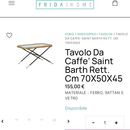
HOME
/
SOGGIORNO
/
TAVOLINI
/ TAVOLO
DA CAFFE’ SAINT BARTH RETT. CM
70X50X45
Tavolo Da
Caffe’ Saint
Barth Rett.
Cm 70X50X45
155,00
€
MATERIALE : FERRO, RATTAN E
VETRO
Disponibile
-
+