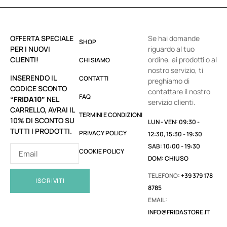
OFFERTA SPECIALE
Se hai domande
SHOP
PER I NUOVI
riguardo al tuo
CLIENTI!
ordine, ai prodotti o al
CHI SIAMO
nostro servizio, ti
INSERENDO IL
CONTATTI
preghiamo di
CODICE SCONTO
contattare il nostro
FAQ
“FRIDA10”
NEL
servizio clienti.
CARRELLO, AVRAI IL
TERMINI E CONDIZIONI
10% DI SCONTO SU
LUN - VEN: 09:30 -
TUTTI I PRODOTTI.
PRIVACY POLICY
12:30, 15:30 - 19:30
SAB: 10:00 - 19:30
COOKIE POLICY
DOM: CHIUSO
TELEFONO:
+39 379 178
ISCRIVITI
8785
EMAIL:
INFO@FRIDASTORE.IT