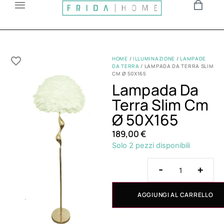
HOME
/
ILLUMINAZIONE
/
LAMPADE
DA TERRA
/ LAMPADA DA TERRA SLIM
CM Ø 50X165
Lampada Da
Terra Slim Cm
Ø 50X165
189,00
€
Solo 2 pezzi disponibili
-
+
AGGIUNGI AL CARRELLO