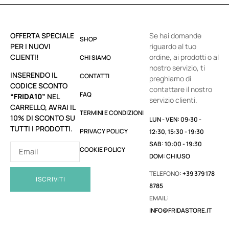
OFFERTA SPECIALE
Se hai domande
SHOP
PER I NUOVI
riguardo al tuo
CLIENTI!
ordine, ai prodotti o al
CHI SIAMO
nostro servizio, ti
INSERENDO IL
CONTATTI
preghiamo di
CODICE SCONTO
contattare il nostro
FAQ
“FRIDA10”
NEL
servizio clienti.
CARRELLO, AVRAI IL
TERMINI E CONDIZIONI
10% DI SCONTO SU
LUN - VEN: 09:30 -
TUTTI I PRODOTTI.
PRIVACY POLICY
12:30, 15:30 - 19:30
SAB: 10:00 - 19:30
COOKIE POLICY
DOM: CHIUSO
TELEFONO:
+39 379 178
ISCRIVITI
8785
EMAIL:
INFO@FRIDASTORE.IT