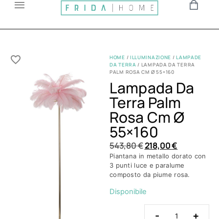
HOME
/
ILLUMINAZIONE
/
LAMPADE
DA TERRA
/ LAMPADA DA TERRA
PALM ROSA CM Ø 55×160
Lampada Da
Terra Palm
Rosa Cm Ø
55×160
543,80
€
218,00
€
Piantana in metallo dorato con
3 punti luce e paralume
composto da piume rosa.
Disponibile
-
+