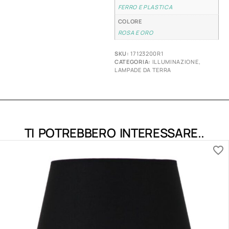
FERRO E PLASTICA
COLORE
ROSA E ORO
SKU:
17123200R1
CATEGORIA:
ILLUMINAZIONE
,
LAMPADE DA TERRA
TI POTREBBERO INTERESSARE..