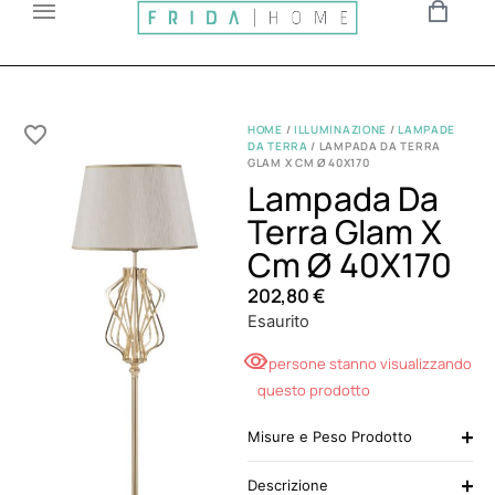
HOME
/
ILLUMINAZIONE
/
LAMPADE
DA TERRA
/ LAMPADA DA TERRA
GLAM X CM Ø 40X170
Lampada Da
Terra Glam X
Cm Ø 40X170
202,80
€
Esaurito
2 persone stanno visualizzando
questo prodotto
Misure e Peso Prodotto
Descrizione