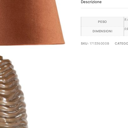
Descrizione
9,
PESO
59
DIMENSIONI
SKU:
171336000B
CATEGO