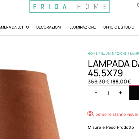
AMERA DA LETTO
DECORAZIONI
ILLUMINAZIONE
UFFICIO E STUDIO
HOME
/
ILLUMINAZIONE
/
LAMP
LAMPADA D
45,5X79
368,30
€
188,00
€
-
+
5 persone stanno visual
Misure e Peso Prodotto