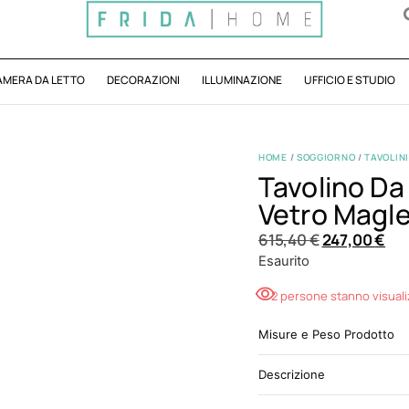
AMERA DA LETTO
DECORAZIONI
ILLUMINAZIONE
UFFICIO E STUDIO
HOME
/
SOGGIORNO
/
TAVOLINI
Tavolino Da
Vetro Magl
615,40
€
247,00
€
Esaurito
2 persone stanno visual
Misure e Peso Prodotto
Descrizione