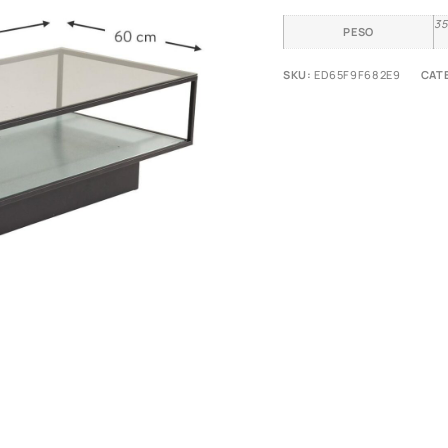
35
PESO
SKU:
ED65F9F682E9
CAT