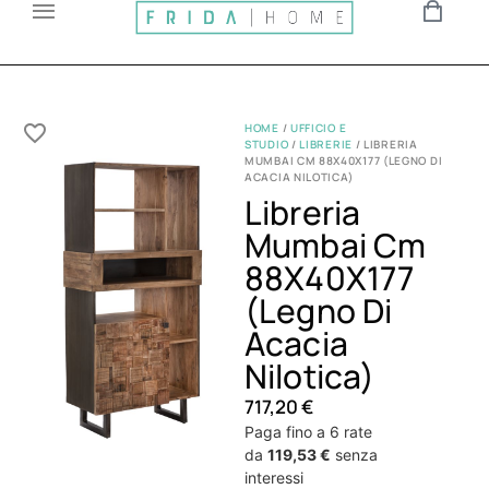
HOME
/
UFFICIO E
STUDIO
/
LIBRERIE
/ LIBRERIA
MUMBAI CM 88X40X177 (LEGNO DI
ACACIA NILOTICA)
Libreria
Mumbai Cm
88X40X177
(Legno Di
Acacia
Nilotica)
717,20
€
Paga fino a 6 rate
da
119,53 €
senza
interessi