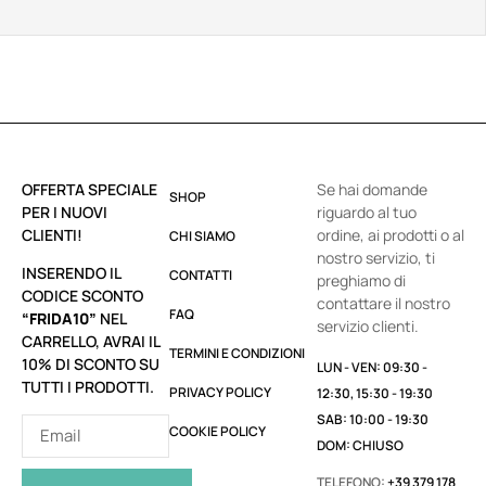
OFFERTA SPECIALE
Se hai domande
SHOP
PER I NUOVI
riguardo al tuo
CLIENTI!
ordine, ai prodotti o al
CHI SIAMO
nostro servizio, ti
INSERENDO IL
CONTATTI
preghiamo di
CODICE SCONTO
contattare il nostro
FAQ
“FRIDA10”
NEL
servizio clienti.
CARRELLO, AVRAI IL
TERMINI E CONDIZIONI
10% DI SCONTO SU
LUN - VEN: 09:30 -
TUTTI I PRODOTTI.
PRIVACY POLICY
12:30, 15:30 - 19:30
SAB: 10:00 - 19:30
COOKIE POLICY
DOM: CHIUSO
TELEFONO:
+39 379 178