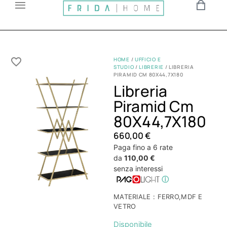
HOME
/
UFFICIO E
STUDIO
/
LIBRERIE
/ LIBRERIA
PIRAMID CM 80X44,7X180
Libreria
Piramid Cm
80X44,7X180
660,00
€
Paga fino a 6 rate
da
110,00 €
senza interessi
ⓘ
MATERIALE : FERRO,MDF E
VETRO
Disponibile