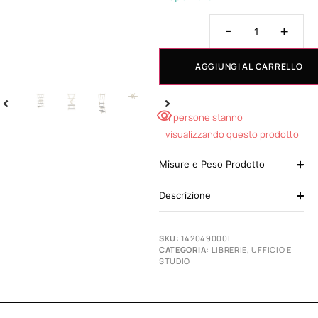
-
+
AGGIUNGI AL CARRELLO
4 persone stanno
visualizzando questo prodotto
Misure e Peso Prodotto
Descrizione
SKU:
142049000L
CATEGORIA:
LIBRERIE
,
UFFICIO E
STUDIO