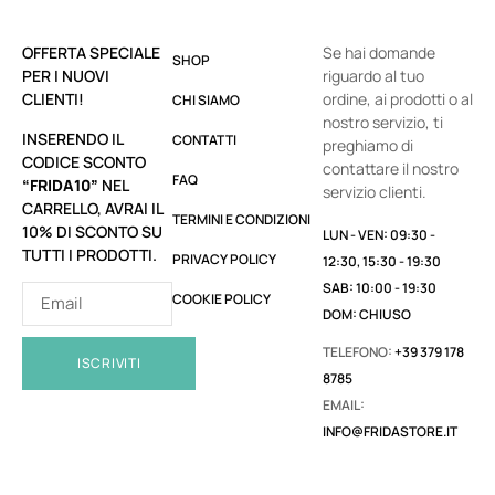
OFFERTA SPECIALE
Se hai domande
SHOP
PER I NUOVI
riguardo al tuo
CLIENTI!
ordine, ai prodotti o al
CHI SIAMO
nostro servizio, ti
INSERENDO IL
CONTATTI
preghiamo di
CODICE SCONTO
contattare il nostro
FAQ
“FRIDA10”
NEL
servizio clienti.
CARRELLO, AVRAI IL
TERMINI E CONDIZIONI
10% DI SCONTO SU
LUN - VEN: 09:30 -
TUTTI I PRODOTTI.
PRIVACY POLICY
12:30, 15:30 - 19:30
SAB: 10:00 - 19:30
COOKIE POLICY
DOM: CHIUSO
TELEFONO:
+39 379 178
ISCRIVITI
8785
EMAIL:
INFO@FRIDASTORE.IT