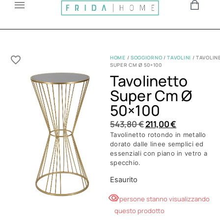
HOME
/
SOGGIORNO
/
TAVOLINI
/ TAVOLIN
SUPER CM Ø 50×100
Tavolinetto
Super Cm Ø
50×100
543,80
€
211,00
€
Tavolinetto rotondo in metallo
dorato dalle linee semplici ed
essenziali con piano in vetro a
specchio.
Esaurito
3 persone stanno visualizzando
questo prodotto