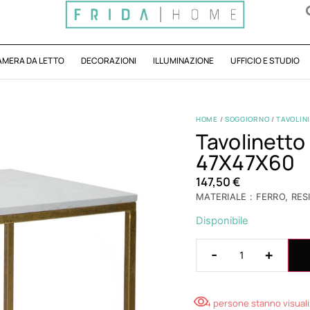
AMERA DA LETTO
DECORAZIONI
ILLUMINAZIONE
UFFICIO E STUDIO
HOME
/
SOGGIORNO
/
TAVOLINI
Tavolinett
47X47X60
147,50
€
MATERIALE : FERRO, RES
Disponibile
-
+
4 persone stanno visual