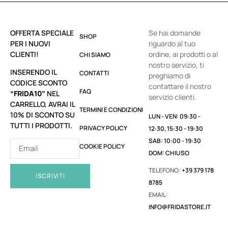
OFFERTA SPECIALE
Se hai domande
SHOP
PER I NUOVI
riguardo al tuo
CLIENTI!
ordine, ai prodotti o al
CHI SIAMO
nostro servizio, ti
INSERENDO IL
CONTATTI
preghiamo di
CODICE SCONTO
contattare il nostro
FAQ
“FRIDA10”
NEL
servizio clienti.
CARRELLO, AVRAI IL
TERMINI E CONDIZIONI
10% DI SCONTO SU
LUN - VEN: 09:30 -
TUTTI I PRODOTTI.
PRIVACY POLICY
12:30, 15:30 - 19:30
SAB: 10:00 - 19:30
COOKIE POLICY
DOM: CHIUSO
TELEFONO:
+39 379 178
ISCRIVITI
8785
EMAIL:
INFO@FRIDASTORE.IT