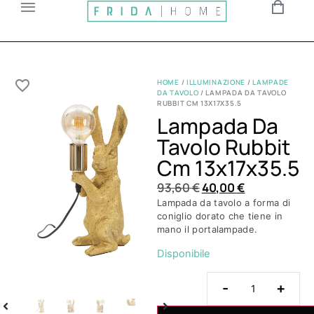
HOME
/
ILLUMINAZIONE
/
LAMPADE
DA TAVOLO
/ LAMPADA DA TAVOLO
RUBBIT CM 13X17X35.5
Lampada Da
Tavolo Rubbit
Cm 13x17x35.5
93,60
€
40,00
€
Lampada da tavolo a forma di
coniglio dorato che tiene in
mano il portalampade.
Disponibile
-
+