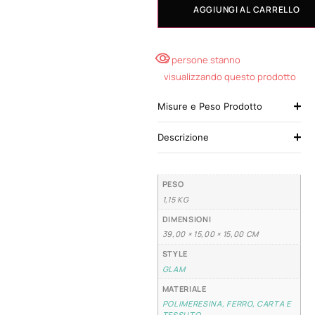
AGGIUNGI AL CARRELLO
5 persone stanno
visualizzando questo prodotto
Misure e Peso Prodotto
Descrizione
PESO
1,15 KG
DIMENSIONI
39,00 × 15,00 × 15,00 CM
STYLE
GLAM
MATERIALE
POLIMERESINA, FERRO, CARTA E
TESSUTO