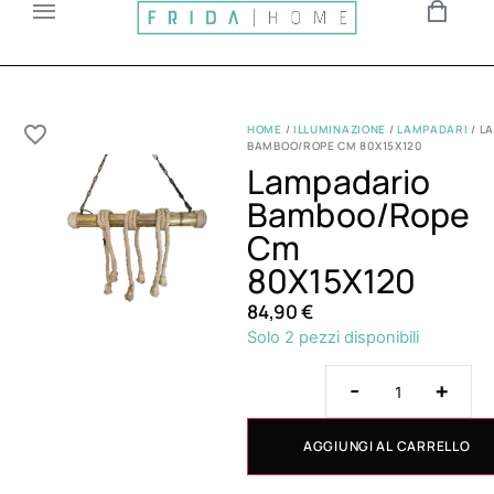
HOME
/
ILLUMINAZIONE
/
LAMPADARI
/ L
BAMBOO/ROPE CM 80X15X120
Lampadario
Bamboo/Rope
Cm
80X15X120
84,90
€
Solo 2 pezzi disponibili
-
+
AGGIUNGI AL CARRELLO