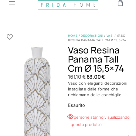
HOME
/
DECORAZIONI
/
VASI
/ VASO
RESINA PANAMA TALL CM Ø 15,5×74
Vaso Resina
Panama Tall
Cm Ø 15,5×74
161,10
€
63,00
€
Vaso con eleganti decorazioni
intagliate dalle forme che
richiamano delle conchiglie.
Esaurito
3 persone stanno visualizzando
questo prodotto