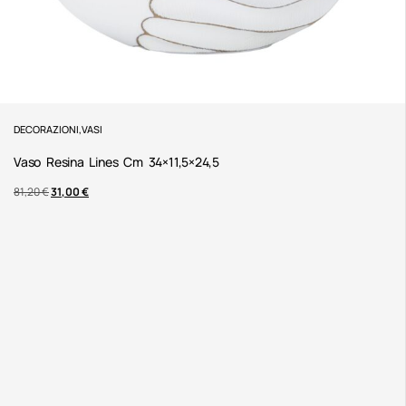
DECORAZIONI
,
VASI
Vaso Resina Lines Cm 34×11,5×24,5
81,20
€
31,00
€