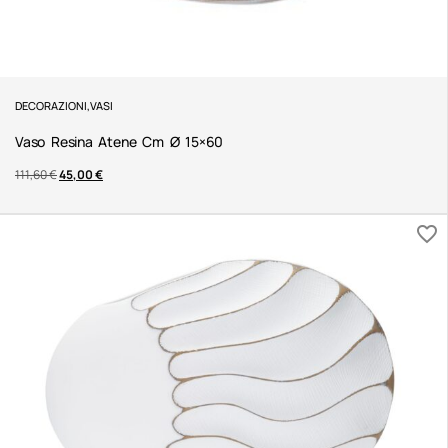
DECORAZIONI
,
VASI
Vaso Resina Atene Cm Ø 15×60
111,60
€
45,00
€