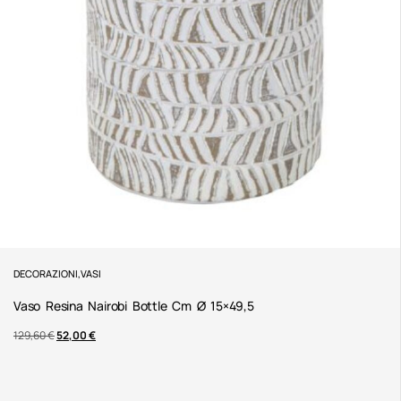
DECORAZIONI
,
VASI
Vaso Resina Nairobi Bottle Cm Ø 15×49,5
129,60
€
52,00
€