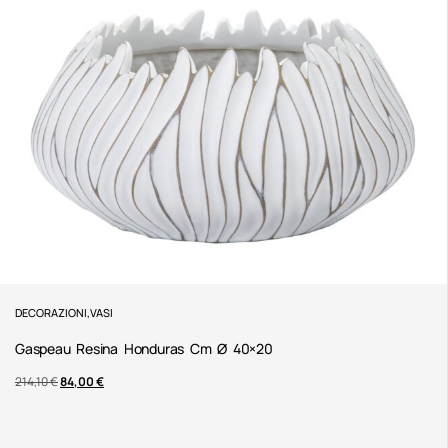
DECORAZIONI
,
VASI
Gaspeau Resina Honduras Cm Ø 40×20
214,10
€
84,00
€