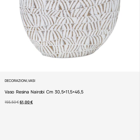
DECORAZIONI
,
VASI
Vaso Resina Nairobi Cm 30,5×11,5×46,5
155,50
€
61,00
€