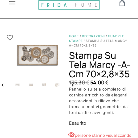
HOME
/
DECORAZIONI
/
QUADRI E
STAMPE
/ STAMPA SU TELA MARCY -
A- CM 70×2,8×35
Stampa Su
Tela Marcy -a-
Cm 70×2,8×35
135,30
€
54,00
€
Pannello su tela completo di
cornice arricchito da eleganti
decorazioni in rilievo che
formano motivi geometrici dai
toni caldi e avvolgenti.
Esaurito
2 persone stanno visualizzando