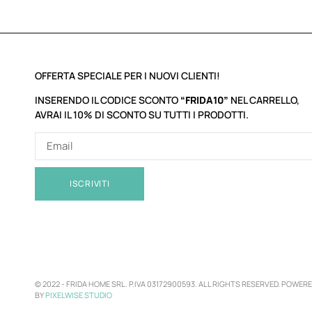
OFFERTA SPECIALE PER I NUOVI CLIENTI!
INSERENDO IL CODICE SCONTO
“FRIDA10”
NEL CARRELLO,
AVRAI IL 10% DI SCONTO SU TUTTI I PRODOTTI.
ISCRIVITI
© 2022 -
FRIDA HOME SRL. P.IVA 03172900593. ALL RIGHTS RESERVED. POWER
BY
PIXELWISE STUDIO