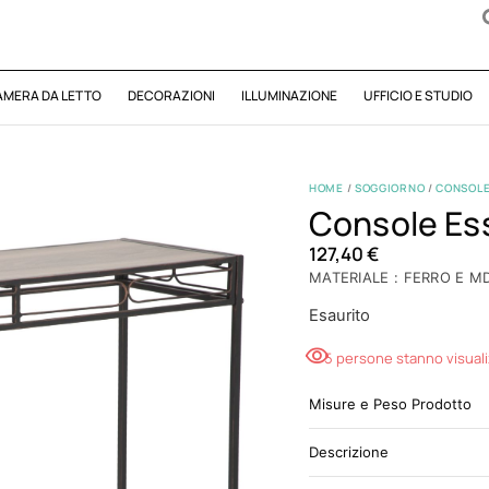
AMERA DA LETTO
DECORAZIONI
ILLUMINAZIONE
UFFICIO E STUDIO
HOME
/
SOGGIORNO
/
CONSOL
Console Es
127,40
€
MATERIALE : FERRO E M
Esaurito
5 persone stanno visual
Misure e Peso Prodotto
Descrizione