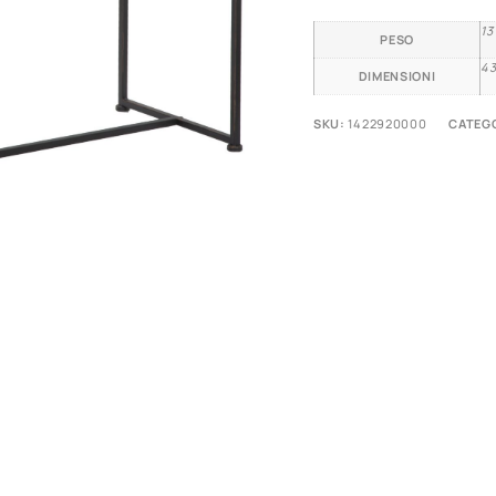
13
PESO
43
DIMENSIONI
SKU:
1422920000
CATEGO