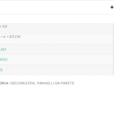
4 KG
 × 4 × 93 CM
LAM
ERRO
OL
ORIA:
DECORAZIONI
,
PANNELLI DA PARETE