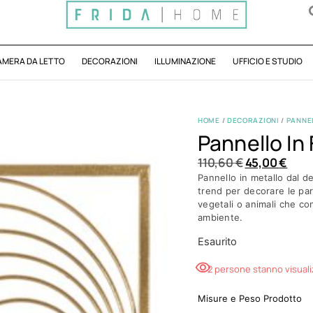
AMERA DA LETTO
DECORAZIONI
ILLUMINAZIONE
UFFICIO E STUDIO
HOME
/
DECORAZIONI
/
PANNEL
Pannello In
110,60
€
45,00
€
Pannello in metallo dal d
trend per decorare le pare
vegetali o animali che c
ambiente.
Esaurito
2 persone stanno visual
Misure e Peso Prodotto