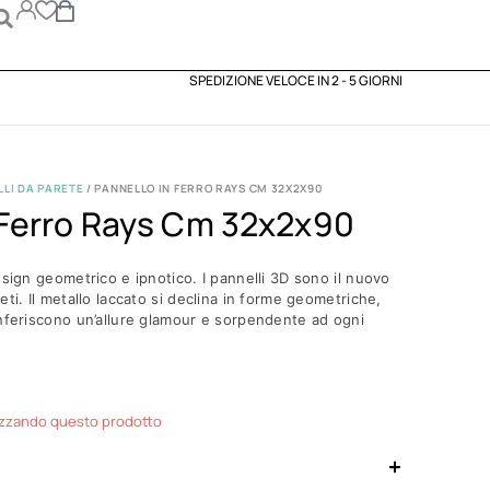
SPEDIZIONE VELOCE IN 2 - 5 GIORNI
LI DA PARETE
/ PANNELLO IN FERRO RAYS CM 32X2X90
 Ferro Rays Cm 32x2x90
esign geometrico e ipnotico. I pannelli 3D sono il nuovo
ti. Il metallo laccato si declina in forme geometriche,
onferiscono un’allure glamour e sorpendente ad ogni
izzando questo prodotto