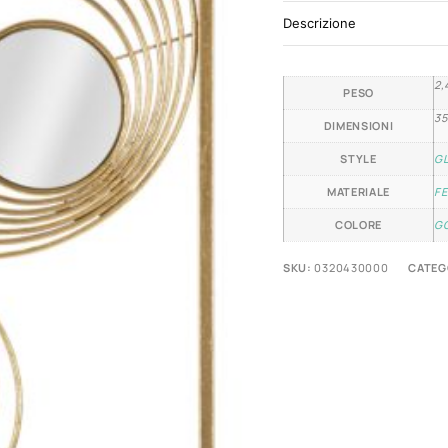
Descrizione
2,
PESO
35
DIMENSIONI
STYLE
G
MATERIALE
F
COLORE
G
SKU:
0320430000
CATEG