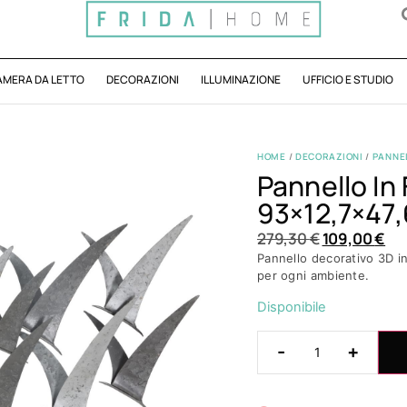
AMERA DA LETTO
DECORAZIONI
ILLUMINAZIONE
UFFICIO E STUDIO
HOME
/
DECORAZIONI
/
PANNEL
Pannello In
93×12,7×47,
279,30
€
109,00
€
Pannello decorativo 3D in
per ogni ambiente.
Disponibile
-
+