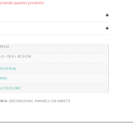
izzando questo prodotto
39 KG
,0 × 10,0 × 97,0 CM
DUSTRIAL
ERRO
ULTICOLORE
RIA:
DECORAZIONI
,
PANNELLI DA PARETE