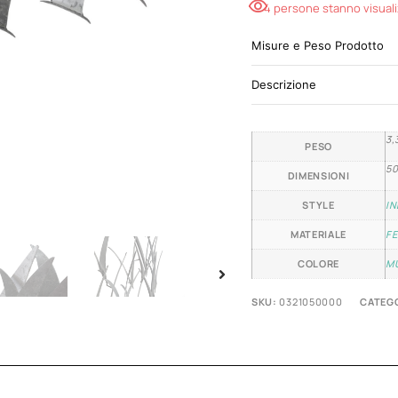
4 persone stanno visual
Misure e Peso Prodotto
Descrizione
3,
PESO
50
DIMENSIONI
STYLE
IN
MATERIALE
F
COLORE
M
SKU:
0321050000
CATEGO