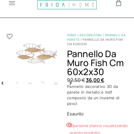
HOME
/
DECORAZIONI
/
PANNELLI DA
PARETE
/ PANNELLO DA MURO FISH
CM 60X2X30
Pannello Da
Muro Fish Cm
60x2x30
92,50
€
36,00
€
Pannello decorativo 3D da
parete in metallo e mdf
composto da un insieme di
pesci
Esaurito
3 persone stanno visualizzando
questo prodotto