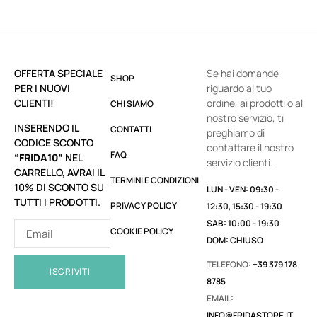
OFFERTA SPECIALE
Se hai domande
SHOP
PER I NUOVI
riguardo al tuo
CLIENTI!
ordine, ai prodotti o al
CHI SIAMO
nostro servizio, ti
INSERENDO IL
CONTATTI
preghiamo di
CODICE SCONTO
contattare il nostro
FAQ
“FRIDA10”
NEL
servizio clienti.
CARRELLO, AVRAI IL
TERMINI E CONDIZIONI
10% DI SCONTO SU
LUN - VEN: 09:30 -
TUTTI I PRODOTTI.
PRIVACY POLICY
12:30, 15:30 - 19:30
SAB: 10:00 - 19:30
COOKIE POLICY
DOM: CHIUSO
TELEFONO:
+39 379 178
ISCRIVITI
8785
EMAIL:
INFO@FRIDASTORE.IT