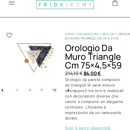
HOME
/
DECORAZIONI
/
OROLOGI
/ OROLO
DA MURO TRIANGLE CM 75×4,5×59
Orologio Da
Muro Triangle
Cm 75×4,5×59
214,10
€
84,00
€
Orologio da parete composto
da triangoli di varie misure
sovrapposti tra loro e realizzati
con decorazioni diverse che
vanno a comporre un elegante
contrasto. L’insieme è
impreziosito da un ramoscello
dorato.
Solo 4 pezzi disponibili