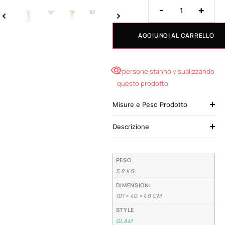
-
+
AGGIUNGI AL CARRELLO
2 persone stanno visualizzando
questo prodotto
Misure e Peso Prodotto
Descrizione
PESO
5,8 KG
DIMENSIONI
101 × 40 × 40 CM
STYLE
GLAM