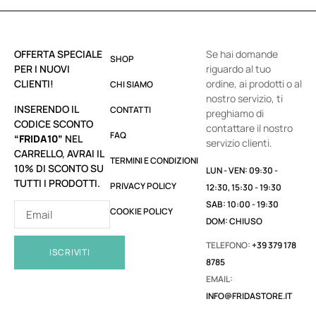
OFFERTA SPECIALE
Se hai domande
SHOP
PER I NUOVI
riguardo al tuo
CLIENTI!
ordine, ai prodotti o al
CHI SIAMO
nostro servizio, ti
INSERENDO IL
CONTATTI
preghiamo di
CODICE SCONTO
contattare il nostro
FAQ
“FRIDA10”
NEL
servizio clienti.
CARRELLO, AVRAI IL
TERMINI E CONDIZIONI
10% DI SCONTO SU
LUN - VEN: 09:30 -
TUTTI I PRODOTTI.
PRIVACY POLICY
12:30, 15:30 - 19:30
SAB: 10:00 - 19:30
COOKIE POLICY
DOM: CHIUSO
TELEFONO:
+39 379 178
ISCRIVITI
8785
EMAIL:
INFO@FRIDASTORE.IT