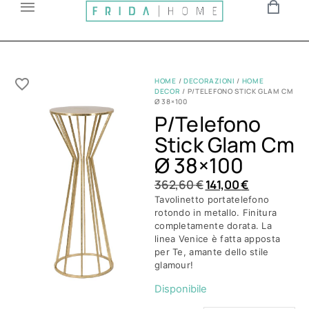
HOME
/
DECORAZIONI
/
HOME
DECOR
/ P/TELEFONO STICK GLAM CM
Ø 38×100
P/telefono
Stick Glam Cm
Ø 38×100
362,60
€
141,00
€
Tavolinetto portatelefono
rotondo in metallo. Finitura
completamente dorata. La
linea Venice è fatta apposta
per Te, amante dello stile
glamour!
Disponibile