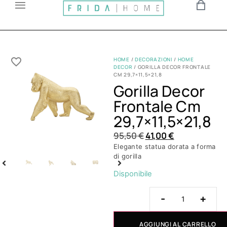
HOME
/
DECORAZIONI
/
HOME
DECOR
/ GORILLA DECOR FRONTALE
CM 29,7×11,5×21,8
Gorilla Decor
Frontale Cm
29,7×11,5×21,8
95,50
€
41,00
€
Elegante statua dorata a forma
di gorilla
Disponibile
-
+
AGGIUNGI AL CARRELLO