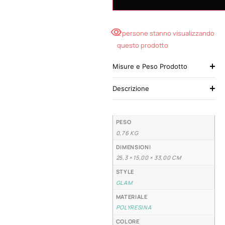
2 persone stanno visualizzando
questo prodotto
Misure e Peso Prodotto
Descrizione
PESO
0,76 KG
DIMENSIONI
25,3 × 15,00 × 33,00 CM
STYLE
GLAM
MATERIALE
POLYRESINA
COLORE