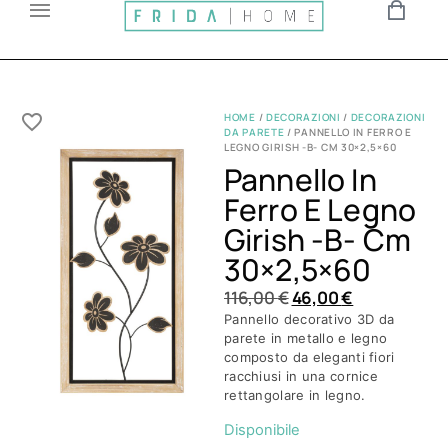
HOME
/
DECORAZIONI
/
DECORAZIONI
DA PARETE
/ PANNELLO IN FERRO E
LEGNO GIRISH -B- CM 30×2,5×60
Pannello In
Ferro E Legno
Girish -b- Cm
30×2,5×60
116,00
€
46,00
€
Pannello decorativo 3D da
parete in metallo e legno
composto da eleganti fiori
racchiusi in una cornice
rettangolare in legno.
Disponibile