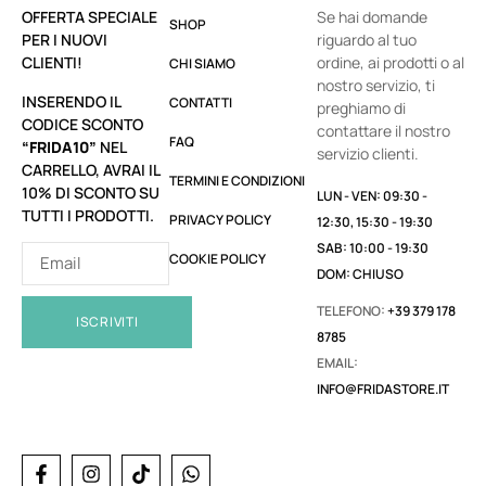
OFFERTA SPECIALE
Se hai domande
SHOP
PER I NUOVI
riguardo al tuo
CLIENTI!
ordine, ai prodotti o al
CHI SIAMO
nostro servizio, ti
INSERENDO IL
CONTATTI
preghiamo di
CODICE SCONTO
contattare il nostro
FAQ
“FRIDA10”
NEL
servizio clienti.
CARRELLO, AVRAI IL
TERMINI E CONDIZIONI
10% DI SCONTO SU
LUN - VEN: 09:30 -
TUTTI I PRODOTTI.
PRIVACY POLICY
12:30, 15:30 - 19:30
SAB: 10:00 - 19:30
COOKIE POLICY
DOM: CHIUSO
TELEFONO:
+39 379 178
ISCRIVITI
8785
EMAIL:
INFO@FRIDASTORE.IT