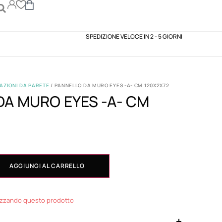
SPEDIZIONE VELOCE IN 2 - 5 GIORNI
AZIONI DA PARETE
/ PANNELLO DA MURO EYES -A- CM 120X2X72
DA MURO EYES -A- CM
AGGIUNGI AL CARRELLO
izzando questo prodotto