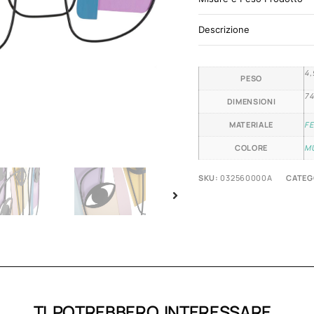
Descrizione
4,
PESO
74
DIMENSIONI
MATERIALE
F
COLORE
M
SKU:
032560000A
CATEG
TI POTREBBERO INTERESSARE..