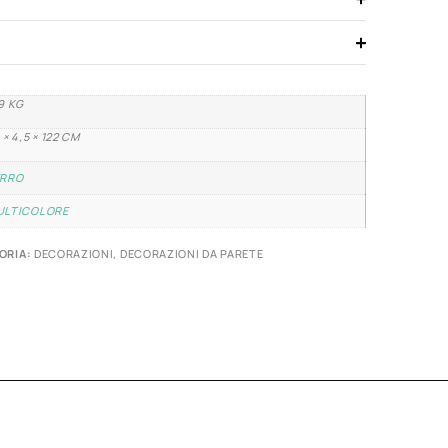
9 KG
 × 4,5 × 122 CM
ERRO
ULTICOLORE
ORIA:
DECORAZIONI
,
DECORAZIONI DA PARETE