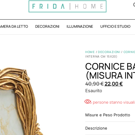
AMERA DA LETTO
DECORAZIONI
ILLUMINAZIONE
UFFICIO E STUDIO
HOME
/
DECORAZIONI
/
CORNIC
INTERNA CM 15X20)
CORNICE B
(MISURA IN
40,90
€
22,00
€
Esaurito
5 persone stanno visual
Misure e Peso Prodotto
Descrizione