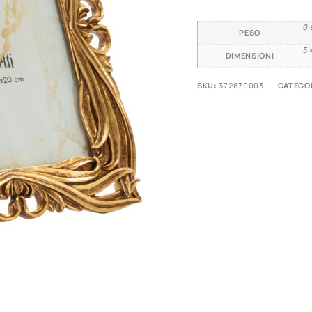
0,
PESO
5 
DIMENSIONI
SKU:
372870003
CATEGO