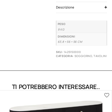
Descrizione
PESO
9 KG
DIMENSIONI
63,8 × 56 × 56 CM
SKU:
1425150000
CATEGORIA:
SOGGIORNO
,
TAVOLINI
TI POTREBBERO INTERESSARE..