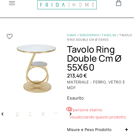
HOME
/
SOGGIORNO
/
TAVOLINI
/ TAVOLO
RING DOUBLE CM Ø 55X60
Tavolo Ring
Double Cm Ø
55X60
213,40
€
MATERIALE : FERRO, VETRO E
MDF
Esaurito
5 persone stanno
visualizzando questo prodotto
Misure e Peso Prodotto