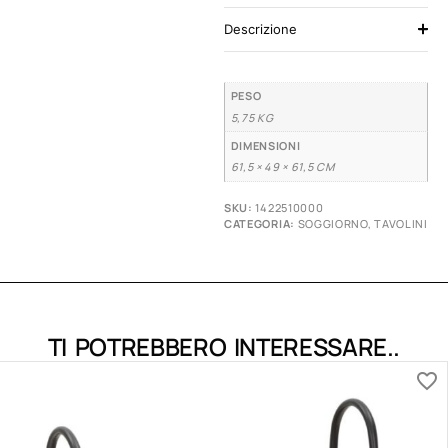
Descrizione
PESO
5,75 KG
DIMENSIONI
61,5 × 49 × 61,5 CM
SKU:
1422510000
CATEGORIA:
SOGGIORNO
,
TAVOLINI
TI POTREBBERO INTERESSARE..