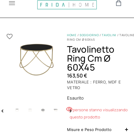
HOME
/
SOGGIORNO
/
TAVOLINI
/ TAVOLIN
RING CM Ø 60X45
Tavolinetto
Ring Cm Ø
60X45
163,50
€
MATERIALE : FERRO, MDF E
VETRO
Esaurito
3 persone stanno visualizzando
questo prodotto
Misure e Peso Prodotto