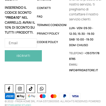
nostro servizio, ti
INSERENDO IL
CONTATTI
preghiamo di
CODICE SCONTO
contattare il nostro
FAQ
“FRIDA10”
NEL
servizio clienti.
CARRELLO, AVRAI IL
TERMINI E CONDIZIONI
10% DI SCONTO SU
LUN - VEN: 09:30 -
TUTTI I PRODOTTI.
PRIVACY POLICY
12:30, 15:30 - 19:30
SAB: 10:00 - 19:30
COOKIE POLICY
DOM: CHIUSO
TELEFONO:
+39 379 178
ISCRIVITI
8785
EMAIL:
INFO@FRIDASTORE.IT
© 2022 -
FRIDA HOME SRL. P.IVA 03172900593. ALL RIGHTS RESERVED. POWERED
BY
PIXELWISE STUDIO