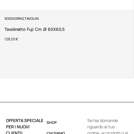
SOGGIORNO
,
TAVOLINI
Tavolinetto Fuji Cm Ø 60X60,5
128,50
€
OFFERTA SPECIALE
Se hai domande
SHOP
PER I NUOVI
riguardo al tuo
CLIENTI!
ordine, ai prodotti o al
CHI SIAMO