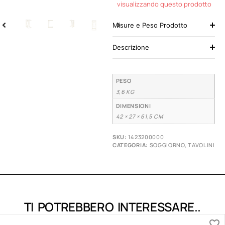
visualizzando questo prodotto
Misure e Peso Prodotto
Descrizione
PESO
3,6 KG
DIMENSIONI
42 × 27 × 61,5 CM
SKU:
1423200000
CATEGORIA:
SOGGIORNO
,
TAVOLINI
TI POTREBBERO INTERESSARE..