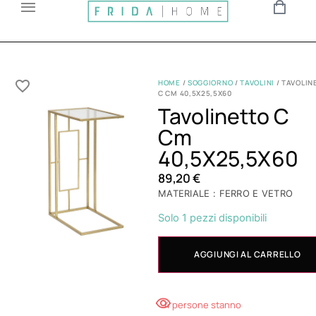
HOME
/
SOGGIORNO
/
TAVOLINI
/ TAVOLIN
C CM 40,5X25,5X60
Tavolinetto C
Cm
40,5X25,5X60
89,20
€
MATERIALE : FERRO E VETRO
Solo 1 pezzi disponibili
AGGIUNGI AL CARRELLO
4 persone stanno