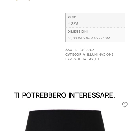
PESO
4,3 KG
DIMENSIONI
35,00 × 46,00 × 46,00 CM
SKU:
1712390003
CATEGORIA:
ILLUMINAZIONE
,
LAMPADE DA TAVOLO
TI POTREBBERO INTERESSARE..