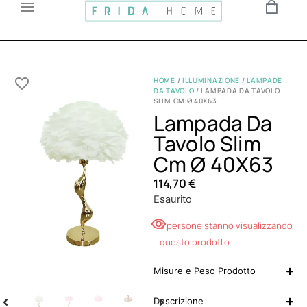
HOME
/
ILLUMINAZIONE
/
LAMPADE
DA TAVOLO
/ LAMPADA DA TAVOLO
SLIM CM Ø 40X63
Lampada Da
Tavolo Slim
Cm Ø 40X63
114,70
€
Esaurito
3 persone stanno visualizzando
questo prodotto
Misure e Peso Prodotto
Descrizione