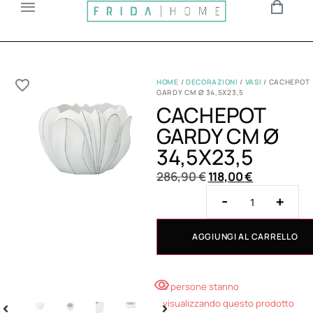
HOME
/
DECORAZIONI
/
VASI
/ CACHEPOT
GARDY CM Ø 34,5X23,5
CACHEPOT
GARDY CM Ø
34,5X23,5
286,90
€
118,00
€
-
+
AGGIUNGI AL CARRELLO
5 persone stanno
visualizzando questo prodotto