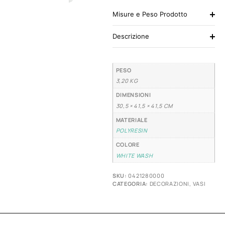
Misure e Peso Prodotto
Descrizione
PESO
3,20 KG
DIMENSIONI
30,5 × 41,5 × 41,5 CM
MATERIALE
POLYRESIN
COLORE
WHITE WASH
SKU:
0421280000
CATEGORIA:
DECORAZIONI
,
VASI