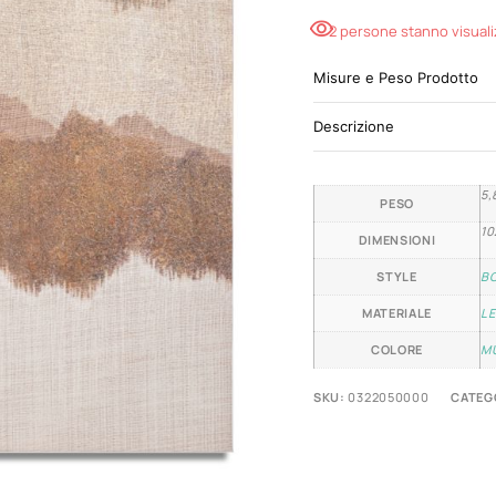
2 persone stanno visual
Misure e Peso Prodotto
Descrizione
5,
PESO
10
DIMENSIONI
STYLE
B
MATERIALE
LE
COLORE
M
SKU:
0322050000
CATEG