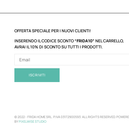
OFFERTA SPECIALE PER I NUOVI CLIENTI!
INSERENDO IL CODICE SCONTO
“FRIDA10”
NEL CARRELLO,
AVRAI IL 10% DI SCONTO SU TUTTI I PRODOTTI.
ISCRIVITI
© 2022 -
FRIDA HOME SRL. P.IVA 03172900593. ALL RIGHTS RESERVED. POWER
BY
PIXELWISE STUDIO