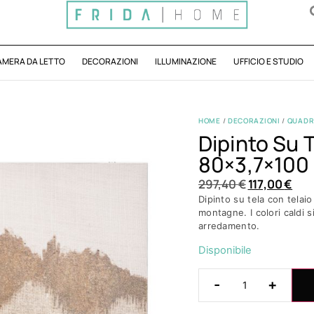
AMERA DA LETTO
DECORAZIONI
ILLUMINAZIONE
UFFICIO E STUDIO
HOME
/
DECORAZIONI
/
QUADRI
Dipinto Su 
80×3,7×100
297,40
€
117,00
€
Dipinto su tela con telaio
montagne. I colori caldi s
arredamento.
Disponibile
-
+