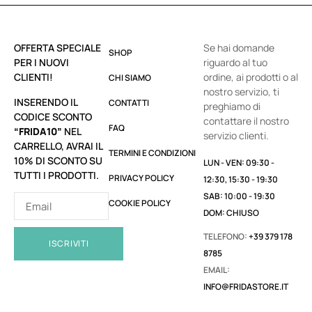
OFFERTA SPECIALE
Se hai domande
SHOP
PER I NUOVI
riguardo al tuo
CLIENTI!
ordine, ai prodotti o al
CHI SIAMO
nostro servizio, ti
INSERENDO IL
CONTATTI
preghiamo di
CODICE SCONTO
contattare il nostro
FAQ
“FRIDA10”
NEL
servizio clienti.
CARRELLO, AVRAI IL
TERMINI E CONDIZIONI
10% DI SCONTO SU
LUN - VEN: 09:30 -
TUTTI I PRODOTTI.
PRIVACY POLICY
12:30, 15:30 - 19:30
SAB: 10:00 - 19:30
COOKIE POLICY
DOM: CHIUSO
TELEFONO:
+39 379 178
ISCRIVITI
8785
EMAIL:
INFO@FRIDASTORE.IT