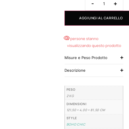
-
+
AGGIUNGI AL CARRELLO
5 persone stanno
visualizzando questo prodotto
Misure e Peso Prodotto
Descrizione
PESO
2 KG
DIMENSIONI
121,50 × 4,00 × 81,50 CM
STYLE
BOHO CHIC