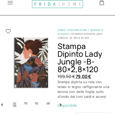
HOME
/
DECORAZIONI
/
QUADRI E
STAMPE
/ STAMPA DIPINTO LADY
JUNGLE -B- 80×2,8×120
Stampa
Dipinto Lady
Jungle -b-
80×2,8×120
199,50
€
79,00
€
Stampa dipinta su tela con
telaio in legno raffigurante una
donna con delle foglie sullo
sfondo dai toni caldi e accesi
Disponibile