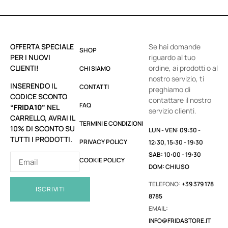
OFFERTA SPECIALE
Se hai domande
SHOP
PER I NUOVI
riguardo al tuo
CLIENTI!
ordine, ai prodotti o al
CHI SIAMO
nostro servizio, ti
INSERENDO IL
CONTATTI
preghiamo di
CODICE SCONTO
contattare il nostro
FAQ
“FRIDA10”
NEL
servizio clienti.
CARRELLO, AVRAI IL
TERMINI E CONDIZIONI
10% DI SCONTO SU
LUN - VEN: 09:30 -
TUTTI I PRODOTTI.
PRIVACY POLICY
12:30, 15:30 - 19:30
SAB: 10:00 - 19:30
COOKIE POLICY
DOM: CHIUSO
TELEFONO:
+39 379 178
ISCRIVITI
8785
EMAIL:
INFO@FRIDASTORE.IT