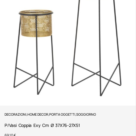
DECORAZIONI
,
HOME DECOR
,
PORTA OGGETTI
,
SOGGIORNO
P/Vasi Coppia Exy Cm Ø 37X76-27X51
69,10
€