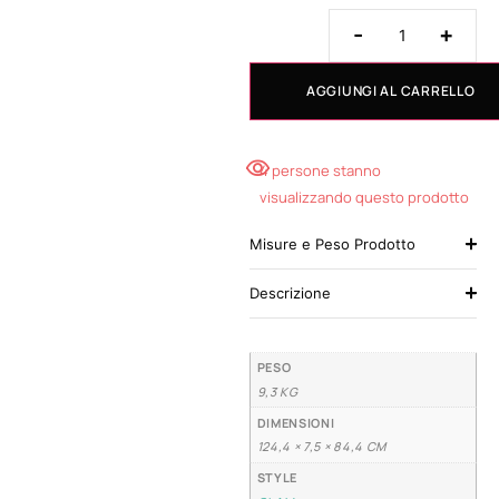
-
+
AGGIUNGI AL CARRELLO
4 persone stanno
visualizzando questo prodotto
Misure e Peso Prodotto
Descrizione
PESO
9,3 KG
DIMENSIONI
124,4 × 7,5 × 84,4 CM
STYLE