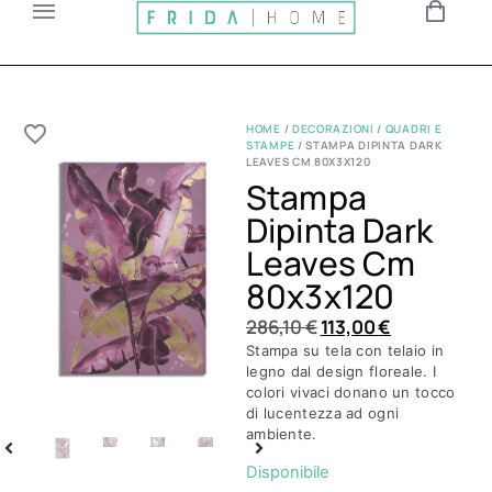
HOME
/
DECORAZIONI
/
QUADRI E
STAMPE
/ STAMPA DIPINTA DARK
LEAVES CM 80X3X120
Stampa
Dipinta Dark
Leaves Cm
80x3x120
286,10
€
113,00
€
Stampa su tela con telaio in
legno dal design floreale. I
colori vivaci donano un tocco
di lucentezza ad ogni
ambiente.
Disponibile