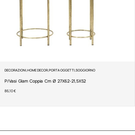
DECORAZIONI
,
HOME DECOR
,
PORTA OGGETTI
,
SOGGIORNO
P/Vasi Glam Coppia Cm Ø 27X62-21,5X52
86,10
€