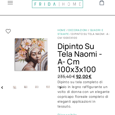
HOME
/
DECORAZIONI
/
QUADRI E
STAMPE
/ DIPINTO SU TELA NAOMI -A-
CM 100X3X100
Dipinto Su
Tela Naomi -
A- Cm
100x3x100
235,40
€
92,00
€
Dipinto su tela completo di
telaio in legno raffigurante un
volto di donna con un elegante
copricapo floreale completo di
eleganti applicazioni in
tessuto.