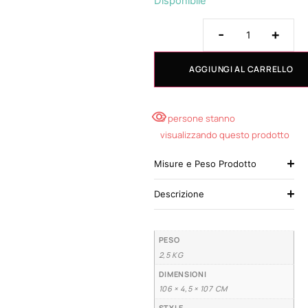
Disponibile
-
+
AGGIUNGI AL CARRELLO
5 persone stanno
visualizzando questo prodotto
Misure e Peso Prodotto
Descrizione
PESO
2,5 KG
DIMENSIONI
106 × 4,5 × 107 CM
STYLE