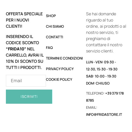
OFFERTA SPECIALE
Se hai domande
SHOP
PER I NUOVI
riguardo al tuo
CLIENTI!
ordine, ai prodotti o al
CHI SIAMO
nostro servizio, ti
INSERENDO IL
CONTATTI
preghiamo di
CODICE SCONTO
contattare il nostro
FAQ
“FRIDA10”
NEL
servizio clienti.
CARRELLO, AVRAI IL
TERMINI E CONDIZIONI
10% DI SCONTO SU
LUN - VEN: 09:30 -
TUTTI I PRODOTTI.
PRIVACY POLICY
12:30, 15:30 - 19:30
SAB: 10:00 - 19:30
COOKIE POLICY
DOM: CHIUSO
TELEFONO:
+39 379 178
ISCRIVITI
8785
EMAIL:
INFO@FRIDASTORE.IT