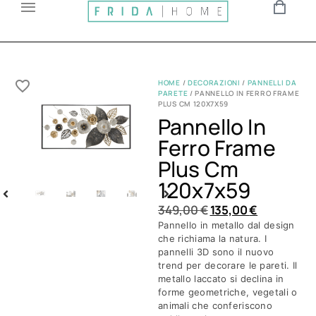
HOME
/
DECORAZIONI
/
PANNELLI DA
PARETE
/ PANNELLO IN FERRO FRAME
PLUS CM 120X7X59
Pannello In
Ferro Frame
Plus Cm
120x7x59
349,00
€
135,00
€
Pannello in metallo dal design
che richiama la natura. I
pannelli 3D sono il nuovo
trend per decorare le pareti. Il
metallo laccato si declina in
forme geometriche, vegetali o
animali che conferiscono