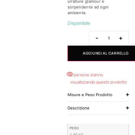
un’allure glamour e
sorpendente ad ogni
ambiente.
Disponibile
-
+
AGGIUNGI AL CARRELLO
5 persone stanno
visualizzando questo prodotto
Misure e Peso Prodotto
Descrizione
PESO
4,56 KG