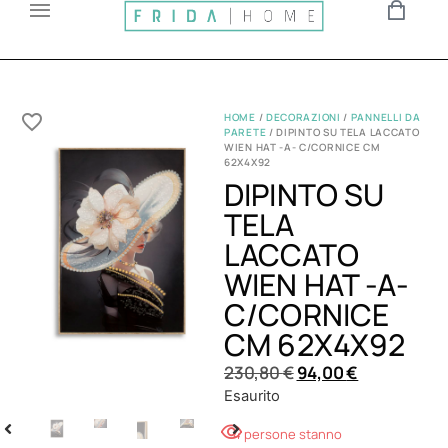
HOME
/
DECORAZIONI
/
PANNELLI DA
PARETE
/ DIPINTO SU TELA LACCATO
WIEN HAT -A- C/CORNICE CM
62X4X92
DIPINTO SU
TELA
LACCATO
WIEN HAT -A-
C/CORNICE
CM 62X4X92
230,80
€
94,00
€
Esaurito
4 persone stanno